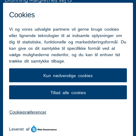
Dronning Margrethes Vej 13
6200 Aabenraa
Tlf: 7376 7676 (Kommunens hovednummer)
hhme@aabenraa.dk
(webmaster)
Genveje
Aabenraa.dk
Tilgængelighedserklæring