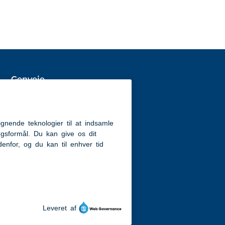
Genveje
Aabenraa.dk
Tilgængelighedserklæring