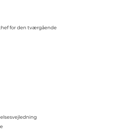
chef for den tværgående
elsesvejledning
se