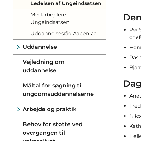
Ledelsen af Ungeindsatsen
Medarbejdere i
Den
Ungeindsatsen
Per 
Uddannelsesråd Aabenraa
che
Uddannelse
Henr
Rasm
Vejledning om
Bjar
uddannelse
Dag
Måltal for søgning til
ungdomsuddannelserne
Anet
Fred
Arbejde og praktik
Niko
Behov for støtte ved
Kath
overgangen til
Hell