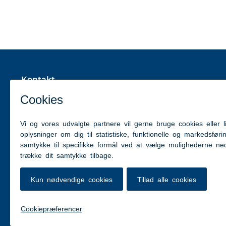
Kontakt
Ungeindsatsen i Aabenraa Kommune
Dronning Margrethes Vej 13
6200 Aabenraa
Tlf: 7376 7676 (Kommunens hovednummer)
hhme@aabenraa.dk
(webmaster)