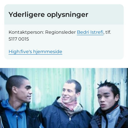
Yderligere oplysninger
Kontaktperson: Regionsleder
Bedri Istrefi
, tlf.
5117 0015
High:five's hjemmeside