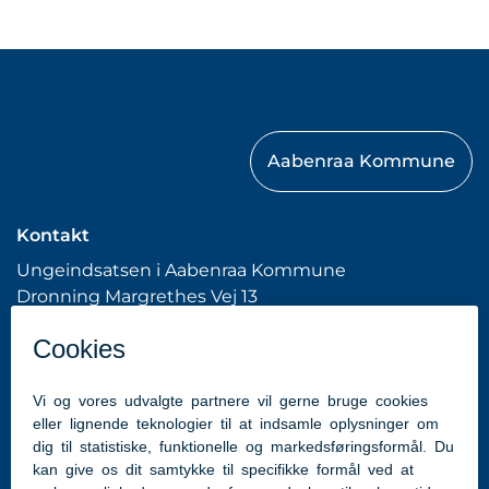
Aabenraa Kommune
Kontakt
Ungeindsatsen i Aabenraa Kommune
Dronning Margrethes Vej 13
6200 Aabenraa
Tlf: 7376 7676 (Kommunens hovednummer)
hhme@aabenraa.dk
(webmaster)
Genveje